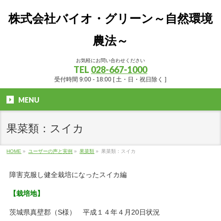
株式会社バイオ・グリーン～自然環境
農法～
お気軽にお問い合わせください
TEL
028-667-1000
受付時間 9:00 - 18:00 [ 土・日・祝日除く ]
MENU
果菜類：スイカ
HOME
»
ユーザーの声と実例
»
果菜類
»
果菜類：スイカ
障害克服し健全栽培になったスイカ編
【栽培地】
茨城県真壁郡（S様） 平成１４年４月20日状況