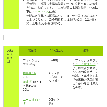
病害が多く発生している圃場やイチゴ栽培圃場では、湿
潤状態にて被覆し太陽熱効果を十分に発揮させての養生
を特にお勧めします。（土層上部は太陽熱効果、中層以
下は
トーマスくん
効果）
年間に数作栽培の圃場においては、年一回は上記のよう
に土づくりをし、次作切換時には上記の1/3～1/2の量を
施し土壌環境維持に努める。
お勧
製品名
10a当たり
備考
め基
肥資
フィッシュサ
6～8袋
・フィッシュサプリ
材
プリ20kg
と
ニーム核油かす
に
より線虫及びネキリ
ムシ等の病害発生を
創美味3号
4～12袋
軽減。・残渣物や土
20kg
（作物によ
壌検査後の残留が著
り増減）
超味源
（5-4-1
しく多い場合は減肥
有機100％）
を考慮。
20kg
ニーム核油か
60kg（4
す
袋）