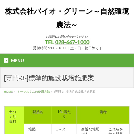
株式会社バイオ・グリーン～自然環境
農法～
お気軽にお問い合わせください
TEL
028-667-1000
受付時間 9:00 - 18:00 [ 土・日・祝日除く ]
MENU
[専門-3-]標準的施設栽培施肥案
HOME
»
トーマスくんの使用方法
»
[専門-3-]標準的施設栽培施肥案
土づ
製品名
10a当た
備考
くり
り
資材
堆肥
1～3t
身近な堆肥
これらを