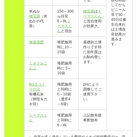
でも。
散布耕起
してから
ビニール
米ぬか
150～300
穂宝源
は
ト
等で30～
穂宝源
（米
㎏目安
ーマスくん
40日位養
ぬかの代
6～8L
ト
と混合使用
生出来れ
替）
ーマスく
が効果大。
ば土壌改
ん
と混合
良効果が
進みま
海藻
源肥
堆肥施用
基礎的土壌
す。
時に10～
作りです特
15袋
に初年度は
お勧め致し
ます。
ミネラルこ
堆肥施用
んぶ
時に 5～
10袋
BG土づく
堆肥施用
pHにより
りの元
と同時に
調整してご
有機石灰
0～10袋
使用下さ
（卵殻＆カ
（通常4
い。
キ殻）
～6袋）
トーマスく
堆肥施用
上記散布後
ん
と同時に
希釈散布
6～8L