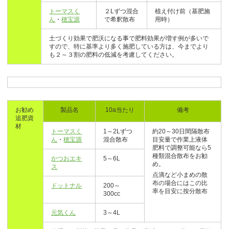
トーマスく
２Lずつ混合
植え付け前（基肥施
ん
・
穂宝源
で希釈散布
用時）
土づくり効果で肥沃になる事で肥料効果が増す例が多いで
すので、特に基準より多く施肥している方は、今までより
も２～３割の肥料の低減を考慮してください。
お勧め
製品名
10a当たり
備考
追肥資
材
トーマスく
1～2Lずつ
約20～30日間隔散布
ん
・
穂宝源
混合散布
目安量で作業上液体
肥料で調整可能なら5
種類混合散布をお勧
かつおエキ
5～6L
め。
ス
点滴など小まめの散
布の場合にはこの比
ドットナル
200～
率を目安に按分散布
300cc
元気くん
3～4L