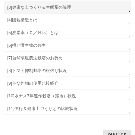
[3]健康な土づくり＆生態系の論理
[4]団粒構造とは
[5]炭素率（Ｃ／Ｎ比）とは
[6]根と微生物の共生
[7]自然環境農法栽培のお奨め
[8]トマト抑制栽培の根張り状況
[9]主な作物の使用比較紹介
[10]水ナス7年連作栽培（露地）状況
[11]慣行＆健康土づくりとの比較状況
PAGETOP