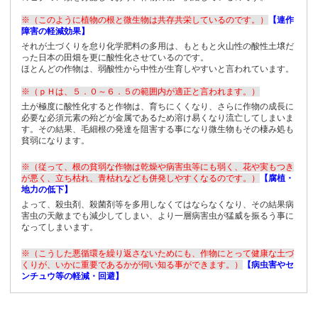
※（このように植物の根と微生物は共存共栄しているのです。）
【連作
障害の軽減効果】
それが土づくりを怠り化学肥料の多用は、もともと火山性の酸性土壌だ
った日本の田畑を更に酸性化させているのです。
ほとんどの作物は、弱酸性から中性が生育しやすいと言われています。
※（ｐＨは、５．０～６．５の範囲内が適正と言われます。）
土が極度に酸性化すると作物は、育ちにくくなり、さらに作物の成長に
必要な必須元素の殆どが金属であるため溶け易くなり流亡してしまいま
す。その結果、毛細根の発達を阻害する事になり微生物もその棲み処も
貧弱になります。
※（従って、根の貧弱な作物は乾燥や病害虫等にも弱く、花や実もつき
が悪く、立ち枯れ、青枯れなども併発しやすくなるのです。）
【腐植・
地力の低下】
よって、殺虫剤、殺菌剤等を多用しなくてはならなくなり、その結果病
害虫の天敵までも減少してしまい、より一層病害虫が猛威を振るう事に
なってしまいます。
※（こうした悪循環を繰り返さないためにも、作物にとって健康な土づ
くりが、いかに重要であるかが伺い知る事ができます。）
【病虫害やセ
ンチュウ等の軽減・回避】