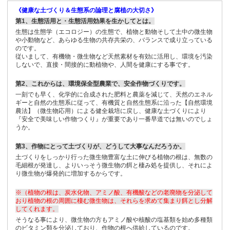
《健康な土づくり＆生態系の論理と腐植の大切さ》
第1、生態活用と・生態活用効果を生かしてとは。
生態は生態学（エコロジー）の生態で、植物と動物そして土中の微生物
や小動物など、あらゆる生物の共存共栄の、バランスで成り立っている
のです。
従いまして、有機物・微生物など天然素材を有効に活用し、環境を汚染
しないで、直接・間接的に動植物や、人間を健康にする事です。
第2、これからは、環境保全型農業で、安全作物づくりです。
一刻でも早く、化学的に合成された肥料と農薬を減じて、天然のエネル
ギーと自然の生態系に従って、有機質と自然生態系に沿った【自然環境
農法】（微生物応用）による健全栽培に戻し、健康な土づくりにより
『安全で美味しい作物つくり』が重要であり一番早道では無いのでしょ
うか。
第3、作物にとって土づくりが、どうして大事なんだろうか。
土づくりをしっかり行った微生物豊富な土に伸びる植物の根は、無数の
毛細根が発達し、よりいっそう微生物の餌と棲み処を提供し、それによ
り微生物が爆発的に増加するからです。
※（植物の根は、炭水化物、アミノ酸、有機酸などの老廃物を分泌して
おり植物の根の周囲に棲む微生物は、それらを求めて集まり餌とし分解
してくれます。
そうなる事により、微生物の方もアミノ酸や核酸の塩基類を始め多種類
のビタミン類を分泌しており、作物の根へ供給しているのです。