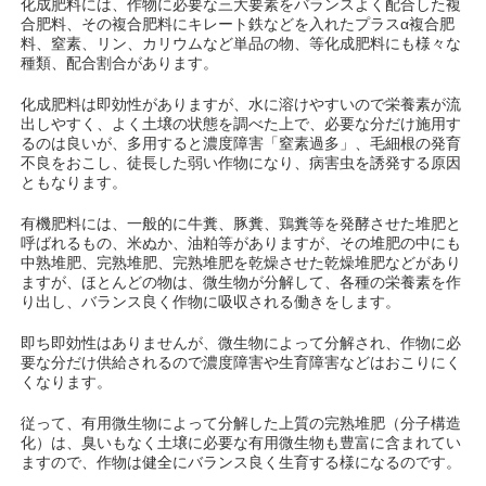
化成肥料には、作物に必要な三大要素をバランスよく配合した複
合肥料、その複合肥料にキレート鉄などを入れたプラスα複合肥
料、窒素、リン、カリウムなど単品の物、等化成肥料にも様々な
種類、配合割合があります。
化成肥料は即効性がありますが、水に溶けやすいので栄養素が流
出しやすく、よく土壌の状態を調べた上で、必要な分だけ施用す
るのは良いが、多用すると濃度障害「窒素過多」、毛細根の発育
不良をおこし、徒長した弱い作物になり、病害虫を誘発する原因
ともなります。
有機肥料には、一般的に牛糞、豚糞、鶏糞等を発酵させた堆肥と
呼ばれるもの、米ぬか、油粕等がありますが、その堆肥の中にも
中熟堆肥、完熟堆肥、完熟堆肥を乾燥させた乾燥堆肥などがあり
ますが、ほとんどの物は、微生物が分解して、各種の栄養素を作
り出し、バランス良く作物に吸収される働きをします。
即ち即効性はありませんが、微生物によって分解され、作物に必
要な分だけ供給されるので濃度障害や生育障害などはおこりにく
くなります。
従って、有用微生物によって分解した上質の完熟堆肥（分子構造
化）は、臭いもなく土壌に必要な有用微生物も豊富に含まれてい
ますので、作物は健全にバランス良く生育する様になるのです。